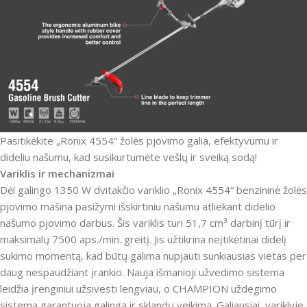
Pasitikėkite „Ronix 4554“ žolės pjovimo galia, efektyvumu ir
dideliu našumu, kad susikurtumėte vešlų ir sveiką sodą!
Variklis ir mechanizmai
Dėl galingo 1350 W dvitakčio variklio „Ronix 4554“ benzininė žolės
pjovimo mašina pasižymi išskirtiniu našumu atliekant didelio
našumo pjovimo darbus.
Šis variklis turi 51,7 cm³ darbinį tūrį ir
maksimalų 7500 aps./min. greitį.
Jis užtikrina neįtikėtinai didelį
sukimo momentą, kad būtų galima nupjauti sunkiausias vietas per
daug nespaudžiant įrankio.
Nauja išmanioji užvedimo sistema
leidžia įrenginiui užsivesti lengviau, o CHAMPION uždegimo
sistema garantuoja galingą ir sklandų veikimą.
Galiausiai, variklyje