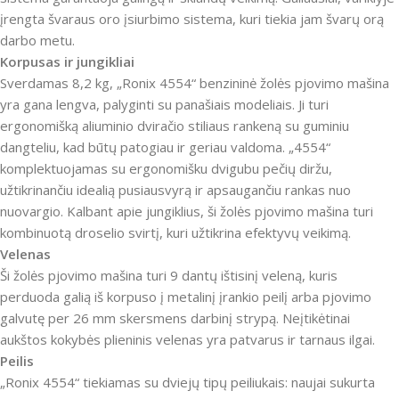
įrengta švaraus oro įsiurbimo sistema, kuri tiekia jam švarų orą
darbo metu.
Korpusas ir jungikliai
Sverdamas 8,2 kg, „Ronix 4554“ benzininė žolės pjovimo mašina
yra gana lengva, palyginti su panašiais modeliais.
Ji turi
ergonomišką aliuminio dviračio stiliaus rankeną su guminiu
dangteliu, kad būtų patogiau ir geriau valdoma.
„4554“
komplektuojamas su ergonomišku dvigubu pečių diržu,
užtikrinančiu idealią pusiausvyrą ir apsaugančiu rankas nuo
nuovargio.
Kalbant apie jungiklius, ši žolės pjovimo mašina turi
kombinuotą droselio svirtį, kuri užtikrina efektyvų veikimą.
Velenas
Ši žolės pjovimo mašina turi 9 dantų ištisinį veleną, kuris
perduoda galią iš korpuso į metalinį įrankio peilį arba pjovimo
galvutę per 26 mm skersmens darbinį strypą.
Neįtikėtinai
aukštos kokybės plieninis velenas yra patvarus ir tarnaus ilgai.
Peilis
„Ronix 4554“ tiekiamas su dviejų tipų peiliukais: naujai sukurta