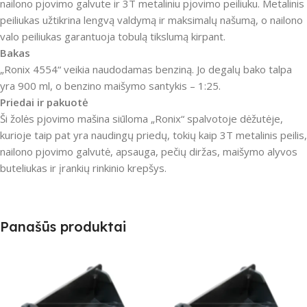
nailono pjovimo galvute ir 3T metaliniu pjovimo peiliuku.
Metalinis
peiliukas užtikrina lengvą valdymą ir maksimalų našumą, o nailono
valo peiliukas garantuoja tobulą tikslumą kirpant.
Bakas
„Ronix 4554“ veikia naudodamas benziną.
Jo degalų bako talpa
yra 900 ml, o benzino maišymo santykis – 1:25.
Priedai ir pakuotė
Ši žolės pjovimo mašina siūloma „Ronix“ spalvotoje dėžutėje,
kurioje taip pat yra naudingų priedų, tokių kaip 3T metalinis peilis,
nailono pjovimo galvutė, apsauga, pečių diržas, maišymo alyvos
buteliukas ir įrankių rinkinio krepšys.
Panašūs produktai