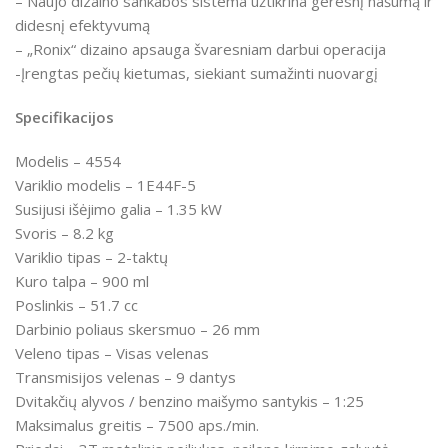
– Naujo dizaino sankabos sistema užtikrina geresnį našumą ir
didesnį efektyvumą
– „Ronix“ dizaino apsauga švaresniam darbui
operacija
-Įrengtas pečių kietumas, siekiant sumažinti nuovargį
Specifikacijos
Modelis – 4554
Variklio modelis – 1E44F-5
Susijusi išėjimo galia
– 1.35 kW
Svoris – 8.2 kg
Variklio tipas – 2-taktų
Kuro talpa – 900 ml
Poslinkis – 51.7 cc
Darbinio poliaus skersmuo
– 26 mm
Veleno tipas
–
Visas velenas
Transmisijos velenas
–
9 dantys
Dvitakčių alyvos / benzino maišymo santykis
– 1:25
Maksimalus greitis
–
7500 aps./min.