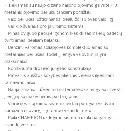
– Tiekiamas su naujo dizaino nailono pjovimo galvute ir 3T
metaliniu pjovimo peiliuku tankiam pomiškiui
– Valo peiliukas, užtikrinantis idealų žoliapjovės valo ilgį
– Variklio švaraus oro įsiurbimo sistema
– Pilnas dvigubo pečių ergonomiškas diržas ir kelių padėčių
tvirtinimas idealiam balansui
– Benzinu varomas žoliapjovės komplektuojamas su
metaliniais peiliukais, todėl jį lengva valdyti ir jis yra
maksimalus
– Kombinuota droselio jungiklio konstrukcija
– Patvarus aukštos kokybės plieninis velenas ilgesniam
tarnavimo laikui
– Nauja išmanioji užvedimo sistema leidžia lengviau užvesti
įrenginį su mažesnėmis pastangomis
– Vibracijos slopinimo sistema leidžia patogiau valdyti ir
sumažina nuovargį ilgų darbo valandų metu
– Puiki CHAMPION uždegimo sistema užtikrina galingą ir
sklandų veikimą