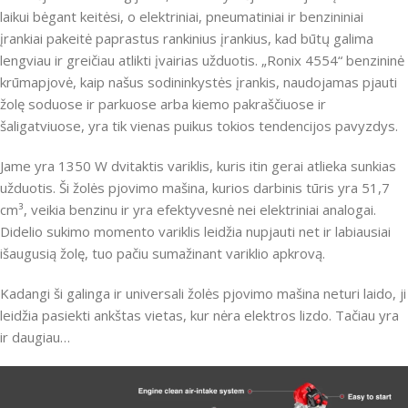
laikui bėgant keitėsi, o elektriniai, pneumatiniai ir benzininiai
įrankiai pakeitė paprastus rankinius įrankius, kad būtų galima
lengviau ir greičiau atlikti įvairias užduotis.
„Ronix 4554“ benzininė
krūmapjovė, kaip našus sodininkystės įrankis, naudojamas pjauti
žolę soduose ir parkuose arba kiemo pakraščiuose ir
šaligatviuose, yra tik vienas puikus tokios tendencijos pavyzdys.
Jame yra 1350 W dvitaktis variklis, kuris itin gerai atlieka sunkias
užduotis.
Ši žolės pjovimo mašina, kurios darbinis tūris yra 51,7
cm³, veikia benzinu ir yra efektyvesnė nei elektriniai analogai.
Didelio sukimo momento variklis leidžia nupjauti net ir labiausiai
išaugusią žolę, tuo pačiu sumažinant variklio apkrovą.
Kadangi ši galinga ir universali žolės pjovimo mašina neturi laido, ji
leidžia pasiekti ankštas vietas, kur nėra elektros lizdo.
Tačiau yra
ir daugiau…