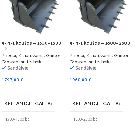
4-in-1 kaušas – 1300–1500
4-in-1 kaušas – 1600–2500
kg klasei
kg klasei
Priedai
,
Krautuvams
,
Günter
Priedai
,
Krautuvams
,
Günter
Grossmann technika
Grossmann technika
Sandėlyje
Sandėlyje
1797,00
€
1960,00
€
Į Krepšelį
Į Krepšelį
KELIAMOJI GALIA
KELIAMOJI GALIA
1300–1500 kg
1600–2500 kg