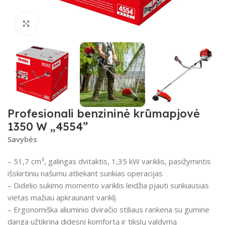
Spustelėkite, kad padidintumėte
Profesionali benzininė krūmapjovė
1350 W „4554”
Savybės
– 51,7 cm³, galingas dvitaktis, 1,35 kW variklis, pasižymintis
išskirtiniu našumu atliekant sunkias operacijas
– Didelio sukimo momento variklis leidžia pjauti sunkiausias
vietas mažiau apkraunant variklį
– Ergonomiška aliuminio dviračio stiliaus rankena su gumine
danga užtikrina didesnį komfortą ir tikslų valdymą