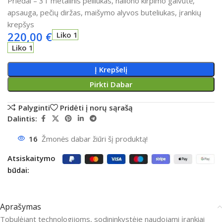
Priedai –
3T metalinis peiliukas, nailono kirpimo galvutė,
apsauga, pečių diržas, maišymo alyvos buteliukas, įrankių
krepšys
220,00
€
Liko 1
Liko 1
Į Krepšelį
Pirkti Dabar
Palyginti
Pridėti į norų sąrašą
Dalintis:
16
Žmonės dabar žiūri šį produktą!
Atsiskaitymo
būdai:
Aprašymas
Tobulėjant technologijoms, sodininkystėje naudojami įrankiai