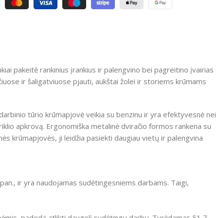
kiai pakeitė rankinius įrankius ir palengvino bei pagreitino įvairias
ose ir šaligatviuose pjauti, aukštai žolei ir storiems krūmams
darbinio tūrio krūmapjovė veikia su benzinu ir yra efektyvesnė nei
iklio apkrovą.
Ergonomiška metalinė dviračio formos rankena su
inės krūmapjovės, ji leidžia pasiekti daugiau vietų ir palengvina
ir pan., ir yra naudojamas sudėtingesniems darbams.
Taigi,
ėmis, padeda atlikti daugelį sudėtingų darbų.
Turėdamas 51,7