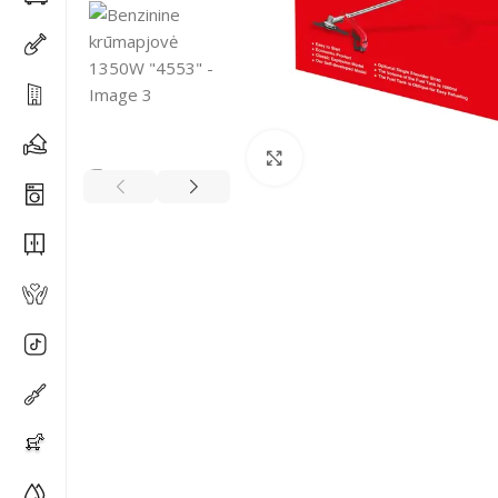
Spustelėkite, kad padidi