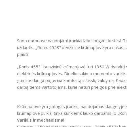
Sodo darbuose naudojami įrankiai laikui bėgant keitėsi.
To
užduotis.
„Ronix 4553“ benzininė krūmapjovė yra našus so
pjauti.
„Ronix 4553“ benzininė krūmapjovė turi 1350 W dvitaktį vari
elektrinės krūmapjovės.
Didelio sukimo momento variklis l
gumine danga pagerina komfortą ir tikslų valdymą.
Kadang
darbą tiems vartotojams, kurie neturi prieigos prie elek
Krūmapjovė yra galingas įrankis, naudojamas daugelyje ko
krūmapjovė puikiai tinka sunkiems lauko darbams, o „Roni
Variklis ir mechanizmai
Galingas 1350 W dvitaktis variklis varo „Ronix 4553“ be