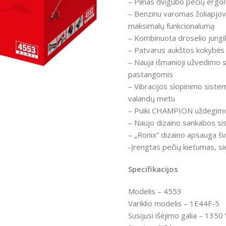
– Pilnas dvigubo pečių ergon
– Benzinu varomas žoliapjovė
maksimalų funkcionalumą
– Kombinuota droselio jungik
– Patvarus aukštos kokybės p
– Nauja išmanioji užvedimo s
ntumėte
pastangomis
– Vibracijos slopinimo sistem
valandų metu
– Puiki CHAMPION uždegimo s
– Naujo dizaino sankabos si
– „Ronix“ dizaino apsauga š
-Įrengtas pečių kietumas, si
Specifikacijos
Modelis – 4553
Variklio modelis – 1E44F-5
Susijusi išėjimo galia
– 1350