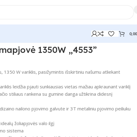
0,0
ūmapjovė 1350W „4553”
s, 1350 W variklis, pasižymintis išskirtiniu našumu atliekant
klis leidžia pjauti sunkiausias vietas mažiau apkraunant variklį
ačio stiliaus rankena su gumine danga užtikrina didesnį
zaino nailono pjovimo galvute ir 3T metaliniu pjovimo peiliuku
 idealų žoliapjovės valo ilgį
bimo sistema