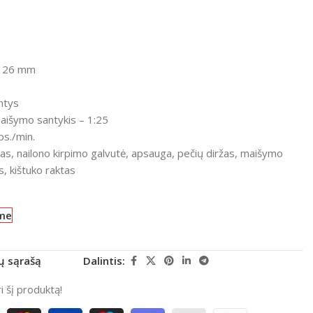
 26 mm
ntys
maišymo santykis
– 1:25
s./min.
kas, nailono kirpimo galvutė, apsauga, pečių diržas, maišymo
s, kištuko raktas
me
rų sąrašą
Dalintis:
 šį produktą!