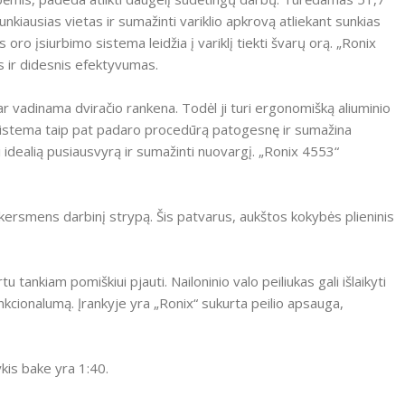
unkiausias vietas ir sumažinti variklio apkrovą atliekant sunkias
s oro įsiurbimo sistema leidžia į variklį tiekti švarų orą.
„Ronix
s ir didesnis efektyvumas.
ar vadinama dviračio rankena.
Todėl ji turi ergonomišką aliuminio
 sistema taip pat padaro procedūrą patogesnę ir sumažina
 idealią pusiausvyrą ir sumažinti nuovargį.
„Ronix 4553“
 skersmens darbinį strypą.
Šis patvarus, aukštos kokybės plieninis
rtu tankiam pomiškiui pjauti.
Nailoninio valo peiliukas gali išlaikyti
unkcionalumą.
Įrankyje yra „Ronix“ sukurta peilio apsauga,
kis bake yra 1:40.