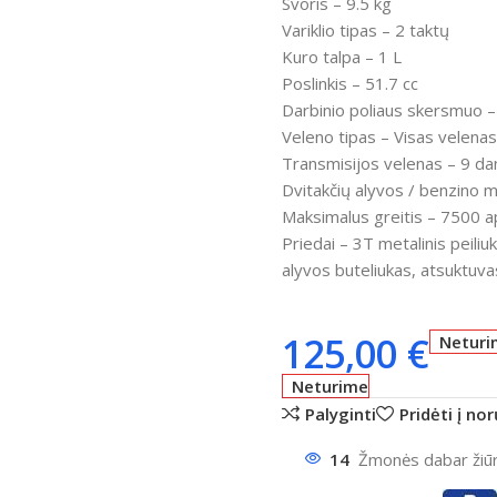
Svoris – 9.5 kg
Variklio tipas
–
2 taktų
Kuro talpa
– 1 L
Poslinkis
– 51.7 cc
Darbinio poliaus skersmuo
–
Veleno tipas
–
Visas velenas
Transmisijos velenas
–
9 da
Dvitakčių alyvos / benzino 
Maksimalus greitis
–
7500 ap
Priedai –
3T metalinis peiliu
alyvos buteliukas, atsuktuva
125,00
€
Neturi
Neturime
Palyginti
Pridėti į no
14
Žmonės dabar žiūri