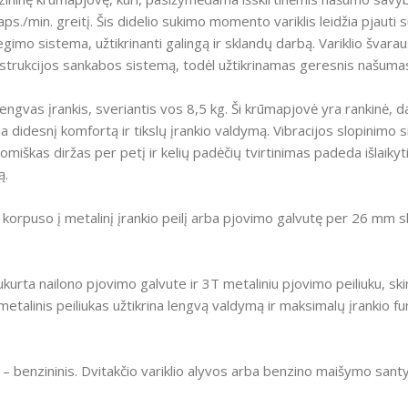
aps./min. greitį.
Šis didelio sukimo momento variklis leidžia pjauti s
imo sistema, užtikrinanti galingą ir sklandų darbą.
Variklio švarau
konstrukcijos sankabos sistemą, todėl užtikrinamas geresnis našuma
ngvas įrankis, sveriantis vos 8,5 kg.
Ši krūmapjovė yra rankinė, d
na didesnį komfortą ir tikslų įrankio valdymą.
Vibracijos slopinimo
miškas diržas per petį ir kelių padėčių tvirtinimas padeda išlaikyti
ą.
iš korpuso į metalinį įrankio peilį arba pjovimo galvutę per 26 mm
ukurta nailono pjovimo galvute ir 3T metaliniu pjovimo peiliuku, ski
etalinis peiliukas užtikrina lengvą valdymą ir maksimalų įrankio f
– benzininis.
Dvitakčio variklio alyvos arba benzino maišymo santy