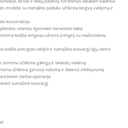
omiškas diržas ir kelių padėčių tvirtinimas idealiam balansui
s modelis su metaliniu peiliuku užtikrina lengvą valdymą ir
lio konstrukcija
lieninis velenas ilgesniam tarnavimo laikui
istema leidžia lengviau užvesti įrenginį su mažesnėmis
a leidžia patogiau valdyti ir sumažina nuovargį ilgų darbo
istema užtikrina galingą ir sklandų veikimą
stema užtikrina geresnį našumą ir didesnį efektyvumą
varesniam darbui
operacija
ekiant sumažinti nuovargį
 W