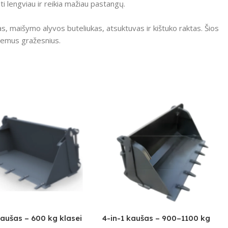
 lengviau ir reikia mažiau pastangų.
s, maišymo alyvos buteliukas, atsuktuvas ir kištuko raktas.
Šios
kiemus gražesnius.
kaušas – 600 kg klasei
4-in-1 kaušas – 900–1100 kg