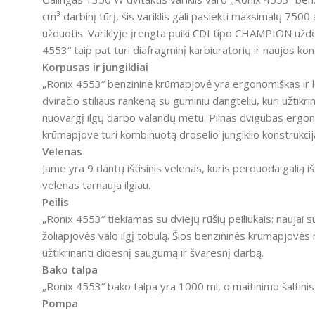
cm³ darbinį tūrį, šis variklis gali pasiekti maksimalų 7500 
užduotis.
Variklyje įrengta puiki CDI tipo CHAMPION uždeg
4553“ taip pat turi diafragminį karbiuratorių ir naujos 
Korpusas ir jungikliai
„Ronix 4553“ benzininė krūmapjovė yra ergonomiškas ir le
dviračio stiliaus rankeną su guminiu dangteliu, kuri užtikri
nuovargį ilgų darbo valandų metu.
Pilnas dvigubas ergono
krūmapjovė turi kombinuotą droselio jungiklio konstrukcij
Velenas
Jame yra 9 dantų ištisinis velenas, kuris perduoda galią 
velenas tarnauja ilgiau.
Peilis
„Ronix 4553“ tiekiamas su dviejų rūšių peiliukais: naujai s
žoliapjovės valo ilgį tobulą.
Šios benzininės krūmapjovės m
užtikrinanti didesnį saugumą ir švaresnį darbą.
Bako talpa
„Ronix 4553“ bako talpa yra 1000 ml, o maitinimo šaltinis 
Pompa