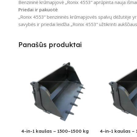
Benzininė krūmapjovė „Ronix 4553“ aprūpinta nauja išman
Priedai ir pakuotė
„Ronix 4553“ benzininės krūmapjovės spalvų dėžutėje yra 
savybės ir priedai leidžia „Ronix 4553“ užtikrinti aukščia
Panašūs produktai
4-in-1 kaušas – 1300–1500 kg
4-in-1 kaušas –