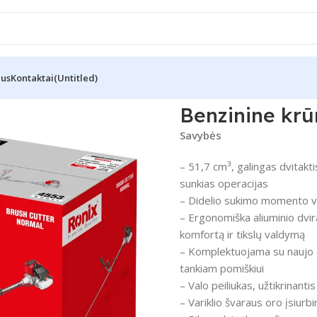
Mus
Kontaktai
(Untitled)
3”
Benzinine kr
Savybės
– 51,7 cm³, galingas dvitakti
sunkias operacijas
– Didelio sukimo momento vari
– Ergonomiška aliuminio dvir
komfortą ir tikslų valdymą
– Komplektuojama su naujo di
tankiam pomiškiui
– Valo peiliukas, užtikrinantis
– Variklio švaraus oro įsiur