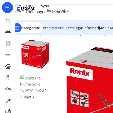
Pereiti prie naršymo
Pereiti prie pagrindinio turinio
Kategorijos
Pradinis
Prekių Katalogas
Informacija
Apie 
Pradžia
Naujienos
Benzinine krūmapjovė 1350W „455