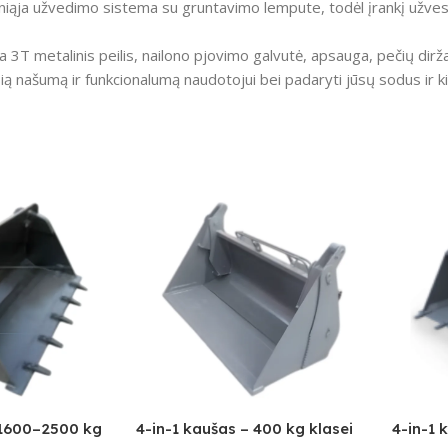
iąja užvedimo sistema su gruntavimo lempute, todėl įrankį užvesti
3T metalinis peilis, nailono pjovimo galvutė, apsauga, pečių dirža
usią našumą ir funkcionalumą naudotojui bei padaryti jūsų sodus ir 
 1600–2500 kg
4-in-1 kaušas – 400 kg klasei
4-in-1 