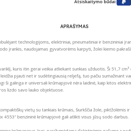
Atsiskaitymo būdai:
APRAŠYMAS
bulėjant technologijoms, elektriniai, pneumatiniai ir benzininiai įran
do įrankis, naudojamas gyvatvorėms karpyti, žolei kiemo pakraščiu
klį, kuris itin gerai veikia atliekant sunkias užduotis.
Ši 51,7 cm³ 
eidžia pjauti net ir sudėtingiausią reljefą, tuo pačiu sumažinant var
i ši galinga ir universali krūmapjovė nėra laidinė, kaip kitos elektr
tros lizdo savo lauko objektuose.
mpaktiškų vietų su tankiais krūmais, šiurkščia žole, piktžolėmis 
x 4553“ benzininė krūmapjovė gali atlikti visus jūsų sodo darbus.
nzininę krūmapjovę, kuri, pasižymėdama išskirtinėmis našumo savyb