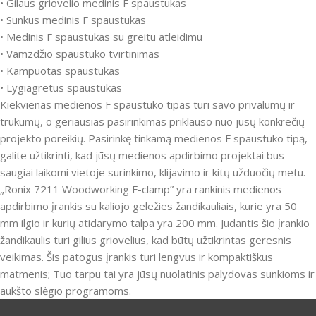
• Gilaus griovelio medinis F spaustukas
• Sunkus medinis F spaustukas
• Medinis F spaustukas su greitu atleidimu
• Vamzdžio spaustuko tvirtinimas
• Kampuotas spaustukas
• Lygiagretus spaustukas
Kiekvienas medienos F spaustuko tipas turi savo privalumų ir
trūkumų, o geriausias pasirinkimas priklauso nuo jūsų konkrečių
projekto poreikių. Pasirinkę tinkamą medienos F spaustuko tipą,
galite užtikrinti, kad jūsų medienos apdirbimo projektai bus
saugiai laikomi vietoje surinkimo, klijavimo ir kitų užduočių metu.
„Ronix 7211 Woodworking F-clamp” yra rankinis medienos
apdirbimo įrankis su kaliojo geležies žandikauliais, kurie yra 50
mm ilgio ir kurių atidarymo talpa yra 200 mm. Judantis šio įrankio
žandikaulis turi gilius griovelius, kad būtų užtikrintas geresnis
veikimas. Šis patogus įrankis turi lengvus ir kompaktiškus
matmenis; Tuo tarpu tai yra jūsų nuolatinis palydovas sunkioms ir
aukšto slėgio programoms.