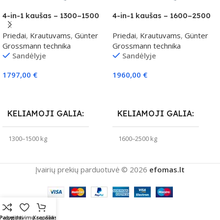
4-in-1 kaušas – 1300–1500
4-in-1 kaušas – 1600–2500
kg klasei
kg klasei
Priedai
,
Krautuvams
,
Günter
Priedai
,
Krautuvams
,
Günter
Grossmann technika
Grossmann technika
Sandėlyje
Sandėlyje
1797,00
€
1960,00
€
Į Krepšelį
Į Krepšelį
KELIAMOJI GALIA
KELIAMOJI GALIA
1300–1500 kg
1600–2500 kg
Įvairių prekių parduotuvė © 2026
efomas.lt
Pageidavimų sąrašas
Palyginti
Krepšelis