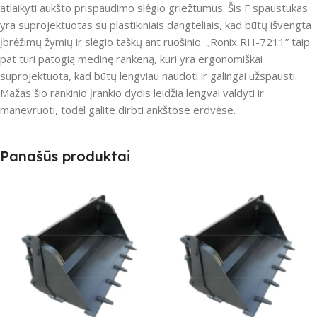
atlaikyti aukšto prispaudimo slėgio griežtumus. Šis F spaustukas
yra suprojektuotas su plastikiniais dangteliais, kad būtų išvengta
įbrėžimų žymių ir slėgio taškų ant ruošinio. „Ronix RH-7211” taip
pat turi patogią medinę rankeną, kuri yra ergonomiškai
suprojektuota, kad būtų lengviau naudoti ir galingai užspausti.
Mažas šio rankinio įrankio dydis leidžia lengvai valdyti ir
manevruoti, todėl galite dirbti ankštose erdvėse.
Panašūs produktai