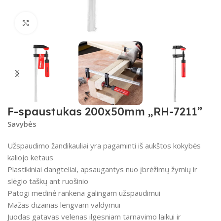
Spustelėkite, kad padidintumėte
F-spaustukas 200x50mm „RH-7211”
Savybės
Užspaudimo žandikauliai yra pagaminti iš aukštos kokybės
kaliojo ketaus
Plastikiniai dangteliai, apsaugantys nuo įbrėžimų žymių ir
slėgio taškų ant ruošinio
Patogi medinė rankena galingam užspaudimui
Mažas dizainas lengvam valdymui
Juodas gatavas velenas ilgesniam tarnavimo laikui ir