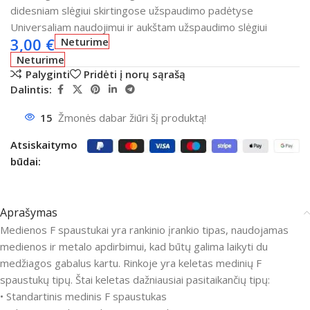
didesniam slėgiui skirtingose užspaudimo padėtyse
Universaliam naudojimui ir aukštam užspaudimo slėgiui
3,00
€
Neturime
Neturime
Palyginti
Pridėti į norų sąrašą
Dalintis:
15
Žmonės dabar žiūri šį produktą!
Atsiskaitymo
būdai:
Aprašymas
Medienos F spaustukai yra rankinio įrankio tipas, naudojamas
medienos ir metalo apdirbimui, kad būtų galima laikyti du
medžiagos gabalus kartu. Rinkoje yra keletas medinių F
spaustukų tipų. Štai keletas dažniausiai pasitaikančių tipų:
• Standartinis medinis F spaustukas