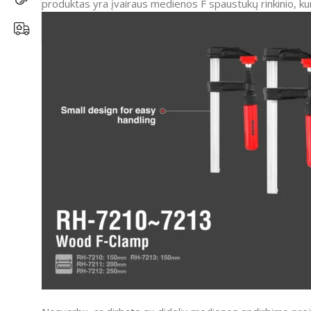
produktas yra įvairaus medienos F spaustukų rinkinio, kurį