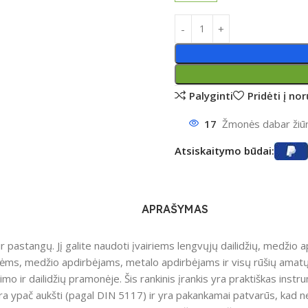
Palyginti
Pridėti į no
ntumėte
17
Žmonės dabar žiūri
Atsiskaitymo būdai:
APRAŠYMAS
 pastangų. Jį galite naudoti įvairiems lengvųjų dailidžių, medžio 
ilidėms, medžio apdirbėjams, metalo apdirbėjams ir visų rūšių a
 ir dailidžių pramonėje. Šis rankinis įrankis yra praktiškas instr
ypač aukšti (pagal DIN 5117) ir yra pakankamai patvarūs, kad neats