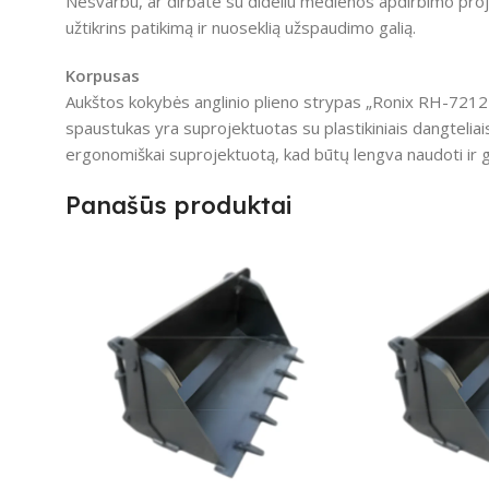
Nesvarbu, ar dirbate su dideliu medienos apdirbimo proje
užtikrins patikimą ir nuoseklią užspaudimo galią.
Korpusas
Aukštos kokybės anglinio plieno strypas „Ronix RH-7212 W
spaustukas yra suprojektuotas su plastikiniais dangteliai
ergonomiškai suprojektuotą, kad būtų lengva naudoti ir gal
Panašūs produktai