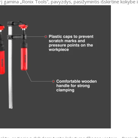
 gamina „Ronix Tools”, pavyzdys, pasižymintis išskirtine kokybe ir 