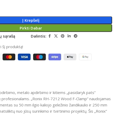
Į Krepšelį
Pirkti Dabar
rų sąrašą
Dalintis:
 šį produktą!
apdirbimo, metalo apdirbimo ir kitiems „pasidaryk pats”
matų profesionalams. „Ronix RH-7212 Wood F-Clamp” naudojamas
umentas su 50 mm ilgio kaliojo geležinio žandikaulio ir 250 mm
iliktų nuo jūsų surinkimo ir tvirtinimo projektų. Šis „Ronix”