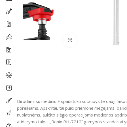
Spustelėkite, kad padidi
Dirbdami su mediniu F spaustuku sutaupysite daug laiko ir
poreikiams. Apskritai, tai puiki priemonė mėgėjams, da
nuolatinėms, aukšto slėgio operacijoms medienos apdirbimo
atidarymo talpa. „Ronix RH-7212” gamybos standartai yra 