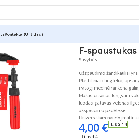
Mus
Kontaktai
(Untitled)
7212”
F-spaustukas
Savybės
Užspaudimo žandikauliai yra 
Plastikiniai dangteliai, apsa
Patogi medinė rankena gali
Mažas dizainas lengvam val
Juodas gatavas velenas ilges
užspaudimo padėtyse
Universaliam naudojimui ir 
4,00
€
Liko 14
Liko 14