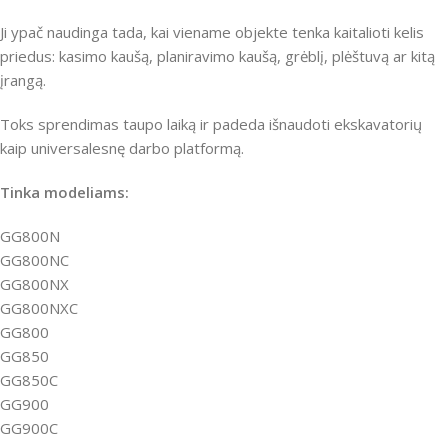
Ji ypač naudinga tada, kai viename objekte tenka kaitalioti kelis
priedus: kasimo kaušą, planiravimo kaušą, grėblį, plėštuvą ar kitą
įrangą.
Toks sprendimas taupo laiką ir padeda išnaudoti ekskavatorių
kaip universalesnę darbo platformą.
Tinka modeliams:
GG800N
GG800NC
GG800NX
GG800NXC
GG800
GG850
GG850C
GG900
GG900C