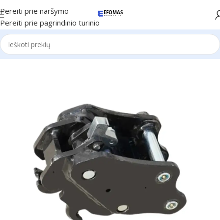
Pereiti prie naršymo
Pereiti prie pagrindinio turinio
Pradžia
Günter Grossmann technika
Priedai
Ekskavatoriams