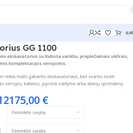
0,0
orius GG 1100
i ekskavatorius su Kubota varikliu, praplečiamais vikšrais,
omis komplektacijos versijomis.
am reikia mažo gabarito ekskavatoriaus, bet svarbu turėti
ės versijos, kabinos, joystick valdymo arba abiejų sprendimų
12175,00
€