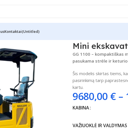
Mus
Kontaktai
(Untitled)
i ekskavatorius GG 1100
Mini ekskavat
GG 1100 – kompaktiškas min
pasukama strėle ir keturi
Šis modelis skirtas tiems, k
pasirinkimą tarp paprastesn
kartu.
9680,00
€
–
KABINA
VAŽIUOKLĖ IR VALDYMAS