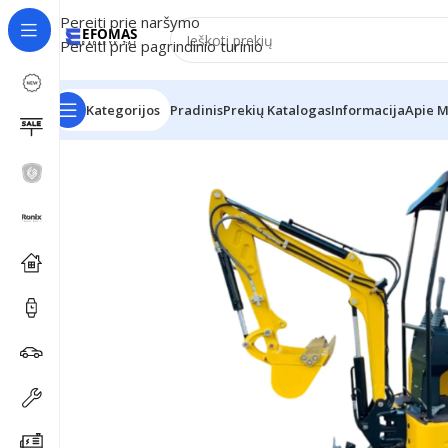
Pereiti prie naršymo
Pereiti prie pagrindinio turinio
Kategorijos
Pradinis
Prekių Katalogas
Informacija
Apie 
Pradžia
Günter Grossmann technika
Ekskavatoriai
Min