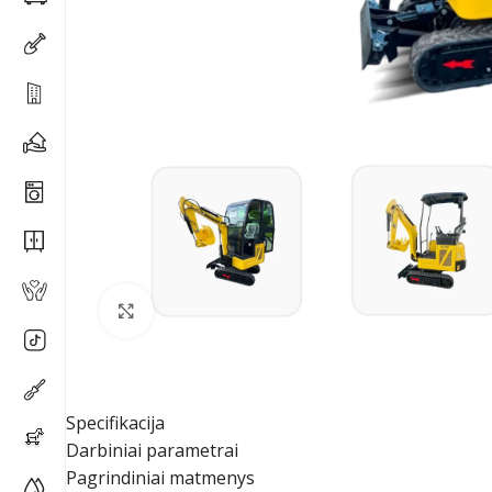
Spustelėkite, kad padidintumėte
Specifikacija
Darbiniai parametrai
Pagrindiniai matmenys