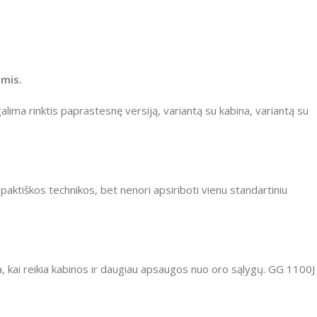
ėmis.
lima rinktis paprastesnę versiją, variantą su kabina, variantą su
mpaktiškos technikos, bet nenori apsiriboti vienu standartiniu
a, kai reikia kabinos ir daugiau apsaugos nuo oro sąlygų. GG 1100J