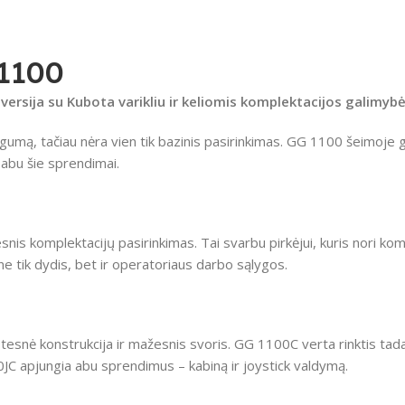
 1100
versija su Kubota varikliu ir keliomis komplektacijos galimyb
mą, tačiau nėra vien tik bazinis pasirinkimas. GG 1100 šeimoje ga
 abu šie sprendimai.
esnis komplektacijų pasirinkimas. Tai svarbu pirkėjui, kuris nori ko
ne tik dydis, bet ir operatoriaus darbo sąlygos.
stesnė konstrukcija ir mažesnis svoris. GG 1100C verta rinktis tad
0JC apjungia abu sprendimus – kabiną ir joystick valdymą.