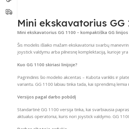
Mini ekskavatorius GG
Mini ekskavatorius GG 1100 – kompaktiška GG linijos 
Šis modelis išlaiko mažam ekskavatoriui svarbų manevringu
joystick valdymu arba pilnesnę komplektaciją, kurioje yra
Kuo GG 1100 skiriasi linijoje?
Pagrindinis šio modelio akcentas – Kubota variklis ir plat
variantu. GG 1100 labiau tinka tada, kai sprendimą lemia 
Versijos pagal darbo pobūdį
Standartinė GG 1100 versija tinka, kai svarbiausia papra
aktualus operatoriui, kuris nori joystick valdymo. GG 110
Darbas ribotoje erdvėje