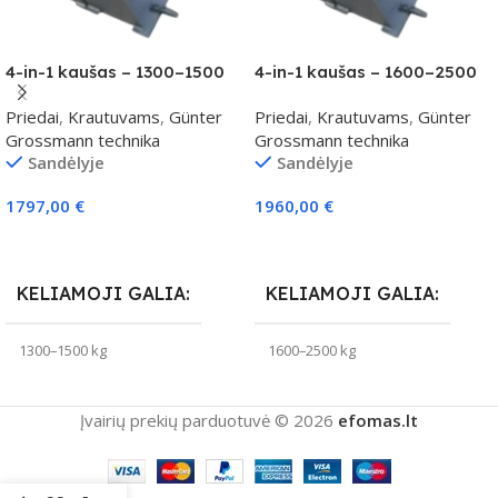
4-in-1 kaušas – 1300–1500
4-in-1 kaušas – 1600–2500
kg klasei
kg klasei
Priedai
,
Krautuvams
,
Günter
Priedai
,
Krautuvams
,
Günter
Grossmann technika
Grossmann technika
Sandėlyje
Sandėlyje
1797,00
€
1960,00
€
Į Krepšelį
Į Krepšelį
KELIAMOJI GALIA
KELIAMOJI GALIA
1300–1500 kg
1600–2500 kg
Įvairių prekių parduotuvė © 2026
efomas.lt