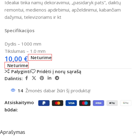
Idealiai tinka namų dekoravimui, „pasidaryk pats”, daiktų
remontui, medienos apdirbimui, apželdinimui, kabančiam
dažymui, televizoriams ir kt
Specifikacijos
Dydis – 1000 mm
Tikslumas – 1.0 mm
10,00
€
Neturime
Neturime
Palyginti
Pridėti į norų sąrašą
Dalintis:
14
Žmonės dabar žiūri šį produktą!
Atsiskaitymo
būdai:
Aprašymas