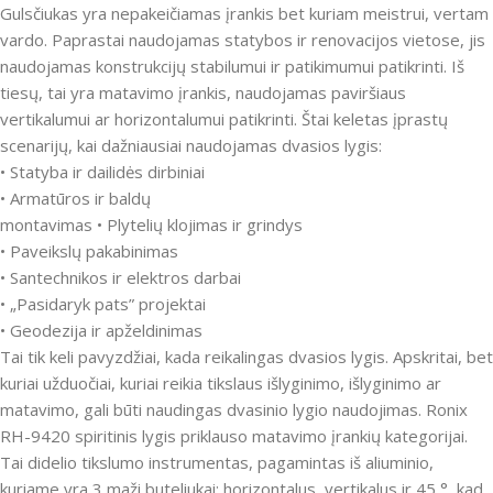
Gulsčiukas yra nepakeičiamas įrankis bet kuriam meistrui, vertam
vardo. Paprastai naudojamas statybos ir renovacijos vietose, jis
naudojamas konstrukcijų stabilumui ir patikimumui patikrinti. Iš
tiesų, tai yra matavimo įrankis, naudojamas paviršiaus
vertikalumui ar horizontalumui patikrinti. Štai keletas įprastų
scenarijų, kai dažniausiai naudojamas dvasios lygis:
• Statyba ir dailidės dirbiniai
• Armatūros ir baldų
montavimas • Plytelių klojimas ir grindys
• Paveikslų pakabinimas
• Santechnikos ir elektros darbai
• „Pasidaryk pats” projektai
• Geodezija ir apželdinimas
Tai tik keli pavyzdžiai, kada reikalingas dvasios lygis. Apskritai, bet
kuriai užduočiai, kuriai reikia tikslaus išlyginimo, išlyginimo ar
matavimo, gali būti naudingas dvasinio lygio naudojimas. Ronix
RH-9420 spiritinis lygis priklauso matavimo įrankių kategorijai.
Tai didelio tikslumo instrumentas, pagamintas iš aliuminio,
kuriame yra 3 maži buteliukai: horizontalus, vertikalus ir 45 °, kad