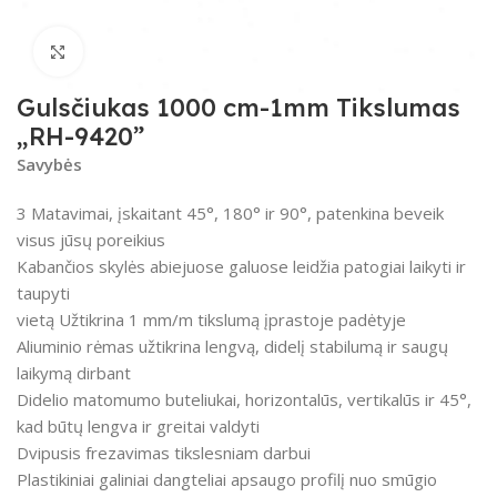
Spustelėkite, kad padidintumėte
Gulsčiukas 1000 cm-1mm Tikslumas
„RH-9420”
Savybės
3 Matavimai, įskaitant 45°, 180° ir 90°, patenkina beveik
visus jūsų poreikius
Kabančios skylės abiejuose galuose leidžia patogiai laikyti ir
taupyti
vietą Užtikrina 1 mm/m tikslumą įprastoje padėtyje
Aliuminio rėmas užtikrina lengvą, didelį stabilumą ir saugų
laikymą dirbant
Didelio matomumo buteliukai, horizontalūs, vertikalūs ir 45°,
kad būtų lengva ir greitai valdyti
Dvipusis frezavimas tikslesniam darbui
Plastikiniai galiniai dangteliai apsaugo profilį nuo smūgio