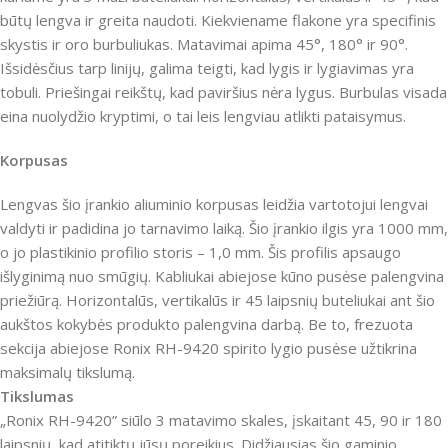
būtų lengva ir greita naudoti. Kiekviename flakone yra specifinis
skystis ir oro burbuliukas. Matavimai apima 45°, 180° ir 90°.
Išsidėsčius tarp linijų, galima teigti, kad lygis ir lygiavimas yra
tobuli. Priešingai reikštų, kad paviršius nėra lygus. Burbulas visada
eina nuolydžio kryptimi, o tai leis lengviau atlikti pataisymus.
Korpusas
Lengvas šio įrankio aliuminio korpusas leidžia vartotojui lengvai
valdyti ir padidina jo tarnavimo laiką. Šio įrankio ilgis yra 1000 mm,
o jo plastikinio profilio storis – 1,0 mm. Šis profilis apsaugo
išlyginimą nuo smūgių. Kabliukai abiejose kūno pusėse palengvina
priežiūrą. Horizontalūs, vertikalūs ir 45 laipsnių buteliukai ant šio
aukštos kokybės produkto palengvina darbą. Be to, frezuota
sekcija abiejose Ronix RH-9420 spirito lygio pusėse užtikrina
maksimalų tikslumą.
Tikslumas
„Ronix RH-9420” siūlo 3 matavimo skales, įskaitant 45, 90 ir 180
laipsnių, kad atitiktų jūsų poreikius. Didžiausias šio gaminio