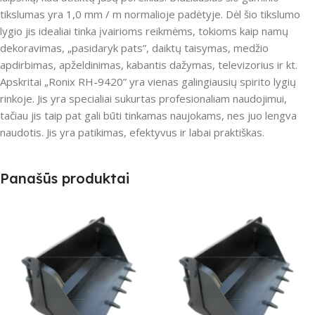
tikslumas yra 1,0 mm / m normalioje padėtyje. Dėl šio tikslumo
lygio jis idealiai tinka įvairioms reikmėms, tokioms kaip namų
dekoravimas, „pasidaryk pats”, daiktų taisymas, medžio
apdirbimas, apželdinimas, kabantis dažymas, televizorius ir kt.
Apskritai „Ronix RH-9420” yra vienas galingiausių spirito lygių
rinkoje. Jis yra specialiai sukurtas profesionaliam naudojimui,
tačiau jis taip pat gali būti tinkamas naujokams, nes juo lengva
naudotis. Jis yra patikimas, efektyvus ir labai praktiškas.
Panašūs produktai