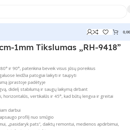
0,0
0cm-1mm Tikslumas „RH-9418”
180° ir 90°, patenkina beveik visus jūsų poreikius
luose leidžia patogiai laikyti ir taupyti
lumą įprastoje padėtyje
gvą, didelį stabilumą ir saugų laikymą dirbant
horizontalūs, vertikalūs ir 45°, kad būtų lengva ir greitai
niam darbui
ai apsaugo profilį nuo smūgio
mui, „pasidaryk pats”, daiktų remontui, medienos apdirbimui,