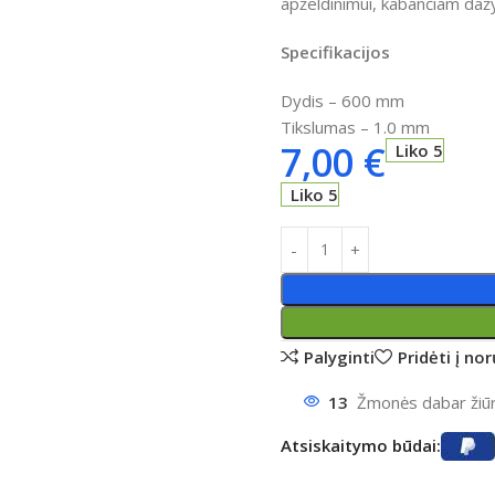
apželdinimui, kabančiam dažy
Specifikacijos
Dydis – 600 mm
Tikslumas – 1.0 mm
7,00
€
Liko 5
Liko 5
Palyginti
Pridėti į no
13
Žmonės dabar žiūri
Atsiskaitymo būdai: