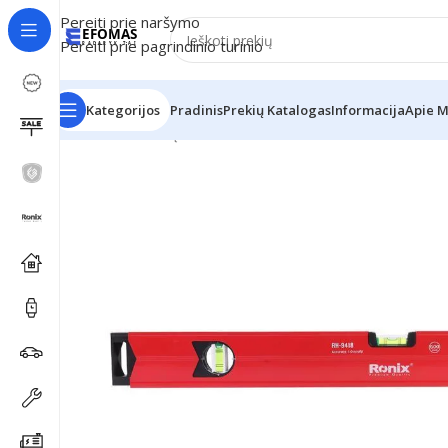
Pereiti prie naršymo
Pereiti prie pagrindinio turinio
Kategorijos
Pradinis
Prekių Katalogas
Informacija
Apie 
Pradžia
Ronix Įrankiai
Gulsčiukas 60cm-1mm Tiksluma