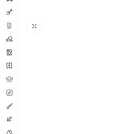
Spustelėkite, kad padidintumėte