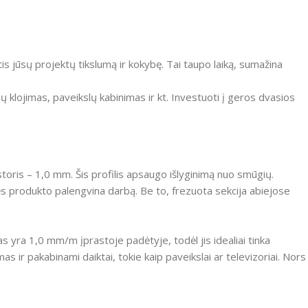
s jūsų projektų tikslumą ir kokybę. Tai taupo laiką, sumažina
ių klojimas, paveikslų kabinimas ir kt. Investuoti į geros dvasios
o storis – 1,0 mm. Šis profilis apsaugo išlyginimą nuo smūgių.
bės produkto palengvina darbą. Be to, frezuota sekcija abiejose
as yra 1,0 mm/m įprastoje padėtyje, todėl jis idealiai tinka
ir pakabinami daiktai, tokie kaip paveikslai ar televizoriai. Nors