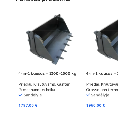
4-in-1 kaušas – 1300–1500 kg
4-in-1 kaušas –
klasei
klasei
Priedai
,
Krautuvams
,
Günter
Priedai
,
Krautuv
Grossmann technika
Grossmann techn
Sandėlyje
Sandėlyje
1797,00
€
1960,00
€
Į Krepšelį
Į Krepšelį