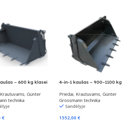
kaušas – 600 kg klasei
4-in-1 kaušas – 900–1100 kg
klasei
Krautuvams
,
Günter
Priedai
,
Krautuvams
,
Günter
nn technika
Grossmann technika
ėlyje
Sandėlyje
0
€
1552,00
€
elį
Į Krepšelį