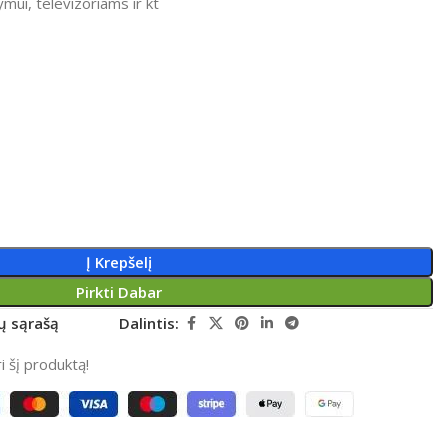
mui, televizoriams ir kt
Į Krepšelį
Pirkti Dabar
rų sąrašą
Dalintis:
 šį produktą!