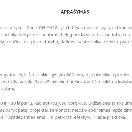
APRAŠYMAS
se srityse. „Ronix RH-9418” yra būtinas dvasios lygis, užtikrinanti
uikiai tinka tiek profesionalams, tiek „pasidaryk pats” naudotojams.
e sričių, tokių kaip statyba, dailidės, santechnika, elektra, plytel
ngvai valdyti. Šio įrankio ilgis yra 600 mm, o jo plastikinio profili
zontalūs, vertikalūs ir 45 laipsnių buteliukai ant šio aukštos koky
ikslumą.
ir 180 laipsnių, kad atitiktų jūsų poreikius. Didžiausias jo tikslum
idaryk pats” projektai, remontas, medžio apdirbimas, apželdinimas 
a ir pradedantiesiems. Tai patikima, efektyvu ir labai praktiška.