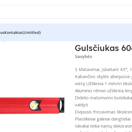
Mus
Kontaktai
(Untitled)
s „RH-9418”
Gulsčiukas 6
Savybės
3 Matavimai, įskaitant 45°, 
Kabančios skylės abiejuose ga
vietą Užtikrina 1 mm/m tiks
Aliuminio rėmas užtikrina len
Didelio matomumo buteliukai, 
valdyti
Dvipusis frezavimas tiksles
Plastikiniai galiniai dangteli
Idealiai tinka namų dekoravi