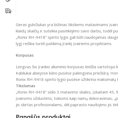
Geras gulsčiukas yra būtinas tiksliems matavimams įvairio
klaidų skaičių ir suteikia pasitikėjimo savo darbu, todėl p
„Ronix RH-9418” spirito lygis gali būti naudojamas daugelyj
lygį reiškia turėti patikimą įrankį įvairiems projektams.
Korpusas
Lengvas šio įrankio aliuminio korpusas leidžia vartotojui le
Kabliukai abiejose kūno pusėse palengvina priežiūrą. Hori
Ronix RH-9418 spirito lygio pusėse užtikrina maksimalų t
Tikslumas
„Ronix RH-9418” siūlo 3 matavimo skales, įskaitant 45, 90 
įvairioms užduotims, tokioms kaip namų dekoravimas, „pas
jis skirtas profesionalams, dėl paprasto naudojimo jis tink
Panašūs produktai