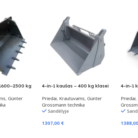
 1600–2500 kg
4-in-1 kaušas – 400 kg klasei
4-in-1 
ams
,
Günter
Priedai
,
Krautuvams
,
Günter
Priedai
,
ika
Grossmann technika
Grossma
Sandėlyje
Sand
1307,00
€
1388,0
Į Krepšelį
Į Krepš