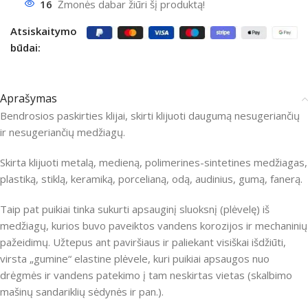
16
Žmonės dabar žiūri šį produktą!
Atsiskaitymo
būdai:
Aprašymas
Bendrosios paskirties klijai, skirti klijuoti daugumą nesugeriančių
ir nesugeriančių medžiagų.
Skirta klijuoti metalą, medieną, polimerines-sintetines medžiagas,
plastiką, stiklą, keramiką, porcelianą, odą, audinius, gumą, fanerą.
Taip pat puikiai tinka sukurti apsauginį sluoksnį (plėvelę) iš
medžiagų, kurios buvo paveiktos vandens korozijos ir mechaninių
pažeidimų.
Užtepus ant paviršiaus ir paliekant visiškai išdžiūti,
virsta „gumine“ elastine plėvele, kuri puikiai apsaugos nuo
drėgmės ir vandens patekimo į tam neskirtas vietas (skalbimo
mašinų sandariklių sėdynės ir pan.).