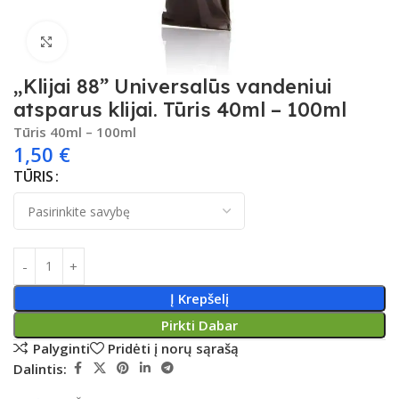
Spustelėkite, kad padidintumėte
„Klijai 88” Universalūs vandeniui
atsparus klijai. Tūris 40ml – 100ml
Tūris 40ml – 100ml
1,50
€
TŪRIS
Į Krepšelį
Pirkti Dabar
Palyginti
Pridėti į norų sąrašą
Dalintis: