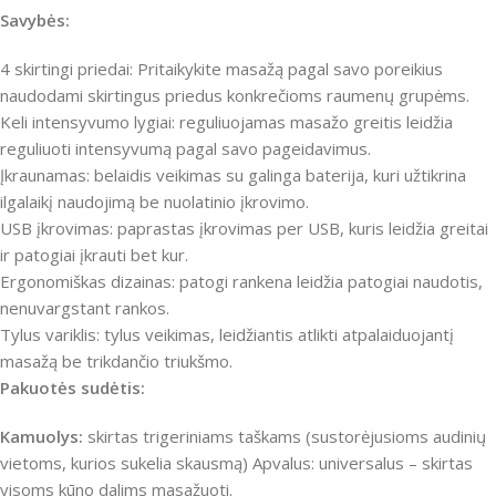
Savybės:
4 skirtingi priedai: Pritaikykite masažą pagal savo poreikius
naudodami skirtingus priedus konkrečioms raumenų grupėms.
Keli intensyvumo lygiai: reguliuojamas masažo greitis leidžia
reguliuoti intensyvumą pagal savo pageidavimus.
Įkraunamas: belaidis veikimas su galinga baterija, kuri užtikrina
ilgalaikį naudojimą be nuolatinio įkrovimo.
USB įkrovimas: paprastas įkrovimas per USB, kuris leidžia greitai
ir patogiai įkrauti bet kur.
Ergonomiškas dizainas: patogi rankena leidžia patogiai naudotis,
nenuvargstant rankos.
Tylus variklis: tylus veikimas, leidžiantis atlikti atpalaiduojantį
masažą be trikdančio triukšmo.
Pakuotės sudėtis:
Kamuolys:
skirtas trigeriniams taškams (sustorėjusioms audinių
vietoms, kurios sukelia skausmą) Apvalus: universalus – skirtas
visoms kūno dalims masažuoti.