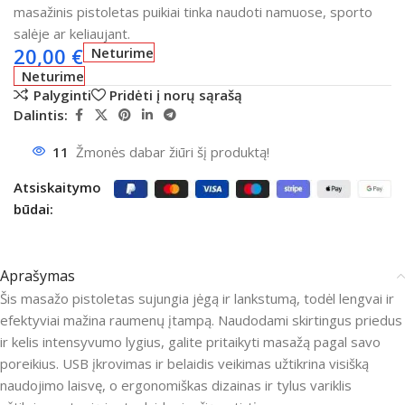
masažinis pistoletas puikiai tinka naudoti namuose, sporto
salėje ar keliaujant.
20,00
€
Neturime
Neturime
Palyginti
Pridėti į norų sąrašą
Dalintis:
11
Žmonės dabar žiūri šį produktą!
Atsiskaitymo
būdai:
Aprašymas
Šis masažo pistoletas sujungia jėgą ir lankstumą, todėl lengvai ir
efektyviai mažina raumenų įtampą. Naudodami skirtingus priedus
ir kelis intensyvumo lygius, galite pritaikyti masažą pagal savo
poreikius. USB įkrovimas ir belaidis veikimas užtikrina visišką
naudojimo laisvę, o ergonomiškas dizainas ir tylus variklis