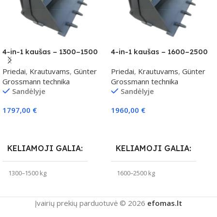
4-in-1 kaušas – 1300–1500
4-in-1 kaušas – 1600–2500
kg klasei
kg klasei
Priedai
,
Krautuvams
,
Günter
Priedai
,
Krautuvams
,
Günter
Grossmann technika
Grossmann technika
Sandėlyje
Sandėlyje
1797,00
€
1960,00
€
Į Krepšelį
Į Krepšelį
KELIAMOJI GALIA
KELIAMOJI GALIA
1300–1500 kg
1600–2500 kg
Įvairių prekių parduotuvė © 2026
efomas.lt