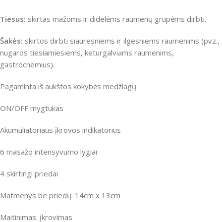
Tiesus:
skirtas mažoms ir didelėms raumenų grupėms dirbti.
Šakės:
skirtos dirbti siauresniems ir ilgesniems raumenims (pvz.,
nugaros tiesiamiesiems, keturgalviams raumenims,
gastrocnemius).
Pagaminta iš aukštos kokybės medžiagų
ON/OFF mygtukas
Akumuliatoriaus įkrovos indikatorius
6 masažo intensyvumo lygiai
4 skirtingi priedai
Matmenys be priedų: 14cm x 13cm
Maitinimas: įkrovimas