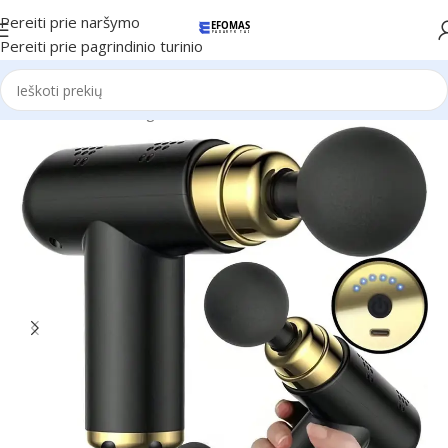
Pereiti prie naršymo
Pereiti prie pagrindinio turinio
Pradžia
Sveikata ir grožis
Masažuokliai