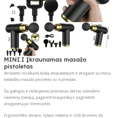
Spustelėkite, kad padidintumėte
MINI.I Įkraunamas masažo
pistoletas
Atraskite revoliucinį būdą atsipalaiduoti ir atsigauti su mūsų
belaidžiu masažo pistoletu su 4 priedais.
Šis galingas ir nešiojamas prietaisas skirtas sumažinti
raumenų įtampą, pagerinti kraujotaką ir pagreitinti
atsigavimą po treniruotės.
Ergonomiško dizaino, tylaus veikimo ir USB įkrovimo šis