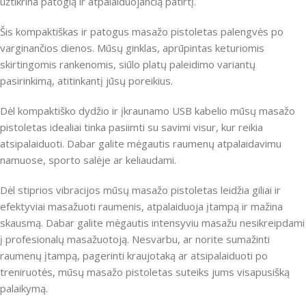
užtikrina patogią ir atpalaiduojančią patirtį.
Šis kompaktiškas ir patogus masažo pistoletas palengvės po
varginančios dienos. Mūsų ginklas, aprūpintas keturiomis
skirtingomis rankenomis, siūlo platų paleidimo variantų
pasirinkimą, atitinkantį jūsų poreikius.
Dėl kompaktiško dydžio ir įkraunamo USB kabelio mūsų masažo
pistoletas idealiai tinka pasiimti su savimi visur, kur reikia
atsipalaiduoti. Dabar galite mėgautis raumenų atpalaidavimu
namuose, sporto salėje ar keliaudami.
Dėl stiprios vibracijos mūsų masažo pistoletas leidžia giliai ir
efektyviai masažuoti raumenis, atpalaiduoja įtampą ir mažina
skausmą. Dabar galite mėgautis intensyviu masažu nesikreipdami
į profesionalų masažuotoją. Nesvarbu, ar norite sumažinti
raumenų įtampą, pagerinti kraujotaką ar atsipalaiduoti po
treniruotės, mūsų masažo pistoletas suteiks jums visapusišką
palaikymą.